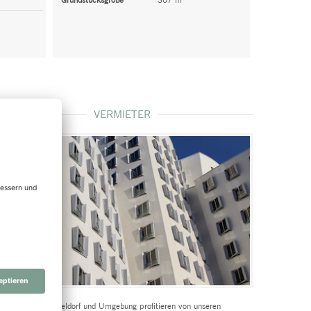
Grundstücksgröße
367 m²
VERMIETER
Objektart
Wohnung
Objektart
Wohnfläche
ca. 90,00 m²
Anzahl Zimmer
3
rmieter aus Düsseldorf und Umgebung profitieren von unseren