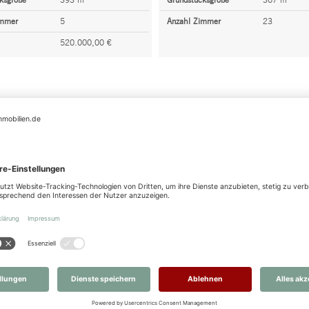
ksgröße
393 m²
Grundstücksgröße
367 m²
immer
5
Anzahl Zimmer
23
520.000,00 €
VERKÄUFER
Wohnung
Objektart
Haus
he
ca. 67,00 m²
Grundstücksgröße
287 m²
immer
2
Eigentümern bieten wir echten Service rund um den Verkauf der
Ve