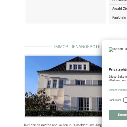
Grundstüc
Anzahl Z
Kaufpreis
IMMOBILIENANGEBOTE
Objektart
Wohnung
Objektart
Wohnfläche
ca. 79,30 m²
Wohnfläc
Anzahl Zimmer
2
Anzahl Z
Immobilien mieten und kaufen in Düsseldorf und Umgebung oder