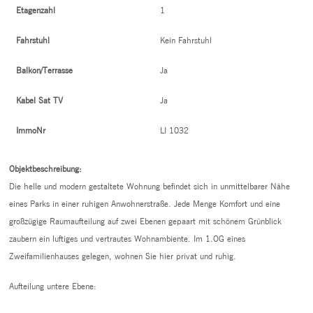
Etagenzahl
1
Fahrstuhl
Kein Fahrstuhl
Balkon/Terrasse
Ja
Kabel Sat TV
Ja
ImmoNr
LI 1032
Objektbeschreibung:
Die helle und modern gestaltete Wohnung befindet sich in unmittelbarer Nähe
eines Parks in einer ruhigen Anwohnerstraße. Jede Menge Komfort und eine
großzügige Raumaufteilung auf zwei Ebenen gepaart mit schönem Grünblick
zaubern ein luftiges und vertrautes Wohnambiente. Im 1.OG eines
Zweifamilienhauses gelegen, wohnen Sie hier privat und ruhig.
Aufteilung untere Ebene: