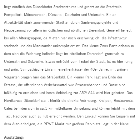
liegt nördlich des Düsseldorfer-Stadtzentrums und grenzt an die Stadtteile
Pempelfort, Mörsenbroich, Düsseltal, Golzheim und Unterrath. Ein an
Attraktivität stark zunehmender Stadtteil durch Sanierungsprojekte und
Neubebauung vor allem im östlichen und nördlichen Derendorf. Generell beliebt
bei allen Altersgruppen, da Mieten hier noch erschwinglich, die Infrastruktur
städtisch und das Miteinander unkompliziert ist. Das kleine Zwei Parteienhaus in
dem sich die Wohnung befindet liegt im nördlichen Derendorf, grenznah zu
Unterrath und Golzheim. Etwas entrückt vom Trubel der Stadt, ist es hier ruhig
und grün. Sympathische Einfamilienreihenhäuser der 40er Jahre, mit grünen
Vorgärten prägen hier das Straßenbild. Ein kleiner Park liegt am Ende der
Strasse, die öffentlichen Verkehrsmittel wie Strassenbahnen und Busse sind
fußläufig zu erreichen und beste Anbindung zur A52/ A44 wird hier geboten. Das
Nordkeruez Düsseldorf stellt hierfür die direkte Anbindung. Kneipen, Restaurants,
Cafés befinden sich in ca.1 km mittelbarer Umgebung und können leicht mit dem
Taxi, Rad oder auch zu Fuß erreicht werden. Den Einkauf können Sie bequem mit
dem Auto erledigen, ein REWE Markt mit großem Parkplatz liegt in der Nähe.
Ausstattung: