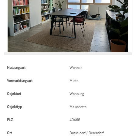
Nutzungsart
Wohnen
Vermarktungsart
Miete
Objektart
Wohnung
Objekttyp
Maisonette
PLZ
40468
Ort
Düsseldorf / Derendorf